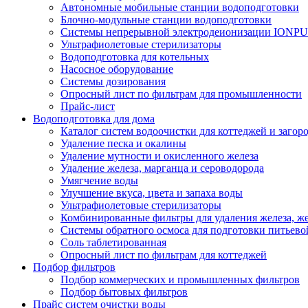
Автономные мобильные станции водоподготовки
Блочно-модульные станции водоподготовки
Системы непрерывной электродеионизации IONP
Ультрафиолетовые стерилизаторы
Водоподготовка для котельных
Насосное оборудование
Системы дозирования
Опросный лист по фильтрам для промышленности
Прайс-лист
Водоподготовка для дома
Каталог систем водоочистки для коттеджей и заго
Удаление песка и окалины
Удаление мутности и окисленного железа
Удаление железа, марганца и сероводорода
Умягчение воды
Улучшение вкуса, цвета и запаха воды
Ультрафиолетовые стерилизаторы
Комбинированные фильтры для удаления железа, же
Системы обратного осмоса для подготовки питьево
Соль таблетированная
Опросный лист по фильтрам для коттеджей
Подбор фильтров
Подбор коммерческих и промышленных фильтров
Подбор бытовых фильтров
Прайс систем очистки воды