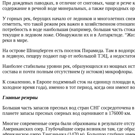
При дождевых паводках, в отличие от снеговых, чаще и резче 
содержание в речной воде минеральных, а также природных о
У горных рек, берущих начало от ледников и многолетних снеж
отметить, что такой режим рек важен в хозяйственном отноше
потребность в воде наибольшая (например, большая часть сток
текущие в ледовом ложе. Обнаружили их и в Антарктиде. “Жизн
реки в мире.
На острове Шпицберген есть поселок Пирамида. Там в водопро
в ледяную, пещеру подают пар от небольшой ТЭЦ, а недостат
Наиболее стабильны уровни рек, образующихся из мощных ист
состава и почти полным отсутствием (у истоков) микрофлоры.
К сожалению, в Европе подземный сток на единицу площади вд
холодное время года), именно в тот период, когда они имеют в
Главные резервы
Большая часть запасов пресных вод стран СНГ сосредоточена в
планете запасы пресных озерных вод оценивают в 176000 км.
Многие современные озера были образованы в результате отст
Американских озер. Глубочайшие озера возникли там, где образ
африканское озеро Танганьика (1470 м). Большую глубину име