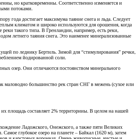
ленны, но кратковременны. Соответственно изменяется и
выми потоками.
ору года достигает максимума таяние снега и льда. Следует
теплым климатом и широко используются для орошения, когда
реки такого типа. В Гренландии, например, есть реки,
риодом летнего таяния снега. Это наименее минерализованные
кущей по леднику Бертиль. Зимой для “стимулирования” речки,
треблением йодированной соли.
пных озер. Они отличаются постоянством минерального
ак маловодно большинство рек стран СНГ в межень (сухое или
я их площадь составляет 2% территорииы. В целом на нашей
схождение Ладожского, Онежского, а также пяти Великих
 Самое глубокое озеро на планете – Байкал (1620 м), затем
анов и карстовых воронках. Очень живописные, чистые и