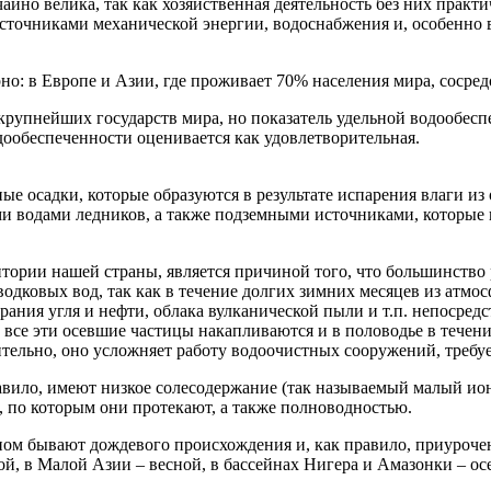
чайно велика, так как хозяйственная деятельность без них прак
источниками механической энергии, водоснабжения и, особенно
о: в Европе и Азии, где проживает 70% населения мира, сосре
крупнейших государств мира, но показатель удельной водообесп
дообеспеченности оценивается как удовлетворительная.
 осадки, которые образуются в результате испарения влаги из 
ми водами ледников, а также подземными источниками, которые 
итории нашей страны, является причиной того, что большинство 
водковых вод, так как в течение долгих зимних месяцев из атмо
ия угля и нефти, облака вулканической пыли и т.п. непосредс
се эти осевшие частицы накапливаются и в половодье в течение 
тельно, оно усложняет работу водоочистных сооружений, требуе
авило, имеют низкое солесодержание (так называемый малый ион
 по которым они протекают, а также полноводностью.
м бывают дождевого происхождения и, как правило, приурочены
й, в Малой Азии – весной, в бассейнах Нигера и Амазонки – ос