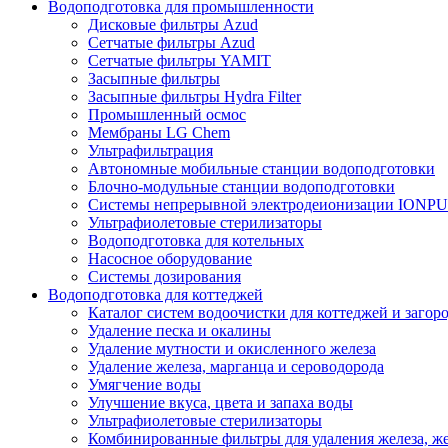
Водоподготовка для промышленности
Дисковые фильтры Azud
Сетчатые фильтры Azud
Сетчатые фильтры YAMIT
Засыпные фильтры
Засыпные фильтры Hydra Filter
Промышленный осмос
Мембраны LG Chem
Ультрафильтрация
Автономные мобильные станции водоподготовки
Блочно-модульные станции водоподготовки
Системы непрерывной электродеионизации IONP
Ультрафиолетовые стерилизаторы
Водоподготовка для котельных
Насосное оборудование
Системы дозирования
Водоподготовка для коттеджей
Каталог систем водоочистки для коттеджей и заго
Удаление песка и окалины
Удаление мутности и окисленного железа
Удаление железа, марганца и сероводорода
Умягчение воды
Улучшение вкуса, цвета и запаха воды
Ультрафиолетовые стерилизаторы
Комбинированные фильтры для удаления железа, же