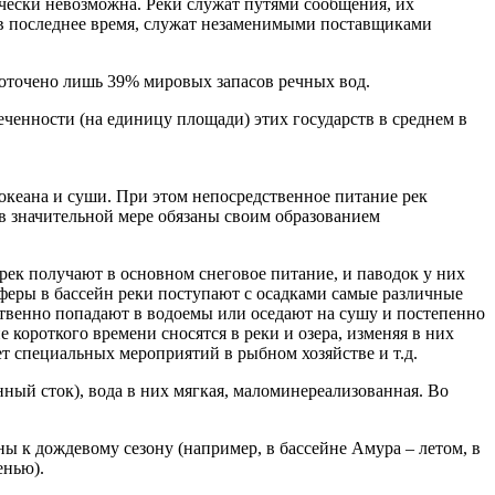
тически невозможна. Реки служат путями сообщения, их
 в последнее время, служат незаменимыми поставщиками
доточено лишь 39% мировых запасов речных вод.
еченности (на единицу площади) этих государств в среднем в
океана и суши. При этом непосредственное питание рек
в значительной мере обязаны своим образованием
рек получают в основном снеговое питание, и паводок у них
сферы в бассейн реки поступают с осадками самые различные
твенно попадают в водоемы или оседают на сушу и постепенно
короткого времени сносятся в реки и озера, изменяя в них
т специальных мероприятий в рыбном хозяйстве и т.д.
ный сток), вода в них мягкая, маломинереализованная. Во
 к дождевому сезону (например, в бассейне Амура – летом, в
енью).