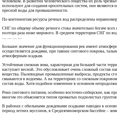
человеком. В развитии человеческого общества их роль чрезвы
используют для создания оросительных систем, они являются 
пресной воды для промышленности.
По континентам ресурсы речных вод распределены неравномерн
СНГ по общему объему речного стока значительно богаче всех 
полтора раза ниже мирового. В среднем территория СНГ по во
… … … …
Большое значение для функционирования рек имеют атмосферные
осуществляется дождями, при таянии снегового покрова, талы
атмосферным осадкам.
Устойчивая снежная зима, характерная для большей части терр
наступает весной. Это обусловливает очень сложный состав па
вещества. Пылевидные промышленные выбросы, продукты сгоран
смываются в водоемы. А на территориях со снежным покровом в
состав воды. Хотя подобное изменение в основном непродолжи
Реки снегового питания, особенно восточно-сибирские, как пр
многом это объясняется типом промытых подзолистых грунтов,
В районах с обильными дождевыми осадками паводки в основно
период летних муссонов, в Средиземноморском бассейне – зимо