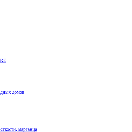
URE
родных домов
сткости, марганца