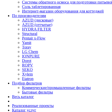
Системы обратного осмоса для подготовки питьево
Соль таблетированная
Интернет-магазин оборудования для коттеджей
По производителям
AZUD (дисковые)
AZUD (сетчатые)
HYDRA FILTER
Structural
Pentair x-Flow
Yamit
Toray
LG Chem
IONPURE
Dorot
ROPV
SEKO
Xylem
Etatron
Подбор фильтров
Коммерческие/промышленные фильтры
Бытовые фильтры
Весь каталог
Реализованные проекты
Каталог услуг