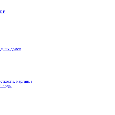
URE
родных домов
сткости, марганца
й воды