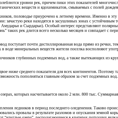
колеблются уровни рек, причем пики этих показателей многочис
рганических веществ и ядохимикатов, смываемых с полей дожде
ников, половодье приурочено к летнему времени. Именно в эту п
нии: зачастую реки находятся в засушливых зонах с устойчивым 
а Амударьи и Сырдарьи). Особый интерес представляют полярные 
ь” таких рек длится всего несколько месяцев и совпадает с пе
вод поступает почти дистиллированная вода прямо из речки, те
ок в воде минеральных веществ жители поселка восполняют упо
очников глубинных подземных вод, а также вытекающих из кру
вое ниже среднего показателя для всех континентов. Поэтому т
озможность пополняться главным образом за счет подземных вод.
 озерах, которых насчитывается около 2 млн. 800 тыс. Суммарна
упления ледников в период последнего оледенения. Таково прои
овались провалы в результате разломов и опускания земной коры.
ют “круглые озера”, располагающиеся в кратерах потухших вулк