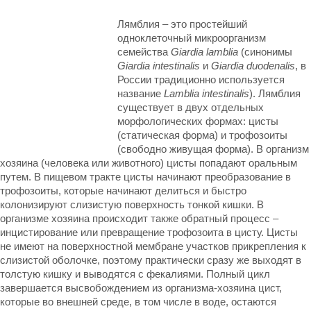
Лямблия – это простейший
одноклеточный микроорганизм
семейства
Giardia lamblia
(синонимы
Giardia intestinalis
и
Giardia duodenalis
, в
России традиционно используется
название
Lamblia intestinalis
). Лямблия
существует в двух отдельных
морфологических формах: цисты
(статическая форма) и трофозоиты
(свободно живущая форма). В организм
хозяина (человека или животного) цисты попадают оральным
путем. В пищевом тракте цисты начинают преобразование в
трофозоиты, которые начинают делиться и быстро
колонизируют слизистую поверхность тонкой кишки. В
организме хозяина происходит также обратный процесс –
инцистирование или превращение трофозоита в цисту. Цисты
не имеют на поверхностной мембране участков прикрепления к
слизистой оболочке, поэтому практически сразу же выходят в
толстую кишку и выводятся с фекалиями. Полный цикл
завершается высвобождением из организма-хозяина цист,
которые во внешней среде, в том числе в воде, остаются