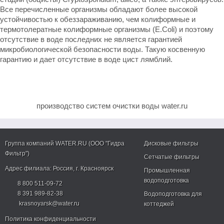
Все перечисленные организмы обладают более высокой
устойчивостью к обеззараживанию, чем колиформные и
термотолератные колиформные организмы (E.Coli) и поэтому
отсутствие в воде последних не является гарантией
микробиологической безопасности воды. Такую косвенную
гарантию и дает отсутствие в воде цист лямблий.
производство систем очистки воды water.ru
Группа компаний WATER.RU (ООО "Гидра
Дисковые фильтры
Фильтр")
Сетчатые фильтры
Адрес филиала:
Россия
, г.
Красноярск
Промышленная
водоподготовка
8 800 511-09-72
8 391 989-82-38
Водоподготовка для
krasnoyarsk@water.ru
коттеджей
Политика конфиденциальности