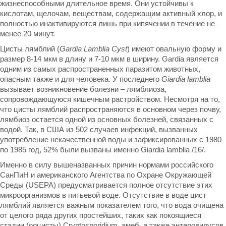
жизнеспособными длительное время. Они устойчивы к
кислотам, щелочам, веществам, содержащим активный хлор, и
полностью инактивируются лишь при кипячении в течение не
менее 20 минут.
Цисты лямблий (
Gardia Lamblia Cyst
) имеют овальную форму и
размер 8-14 мкм в длину и 7-10 мкм в ширину. Gardia является
одним из самых распространенных паразитом животных,
опасным также и для человека. У последнего
Giardia lamblia
вызывает возникновение болезни – лямблиоза,
сопровождающуюся кишечным растройством. Несмотря на то,
что цисты лямблий распространяются в основном через почву,
лямбиоз остается одной из основных болезней, связанных с
водой. Так, в США из 502 случаев инфекций, вызванных
употребление некачественной воды и зафиксированных с 1980
по 1985 год, 52% были вызваны именно Giardia lamblia /16/.
Именно в силу вышеназванных причин нормами российского
СанПиН и американского Агентства по Охране Окружающей
Среды (USEPA) предусматривается полное отсутствие этих
микроорганизмов в питьевой воде. Отсутствие в воде цист
лямблий является важным показателем того, что вода очищена
от целого ряда других простейших, таких как покоящиеся
стадии (ооцисты) Cryptosporidium, амеб, а также энтеровирусов.