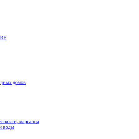
URE
родных домов
сткости, марганца
й воды