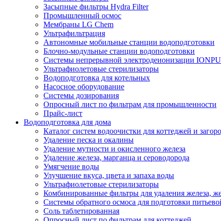
Засыпные фильтры Hydra Filter
Промышленный осмос
Мембраны LG Chem
Ультрафильтрация
Автономные мобильные станции водоподготовки
Блочно-модульные станции водоподготовки
Системы непрерывной электродеионизации IONP
Ультрафиолетовые стерилизаторы
Водоподготовка для котельных
Насосное оборудование
Системы дозирования
Опросный лист по фильтрам для промышленности
Прайс-лист
Водоподготовка для дома
Каталог систем водоочистки для коттеджей и заго
Удаление песка и окалины
Удаление мутности и окисленного железа
Удаление железа, марганца и сероводорода
Умягчение воды
Улучшение вкуса, цвета и запаха воды
Ультрафиолетовые стерилизаторы
Комбинированные фильтры для удаления железа, же
Системы обратного осмоса для подготовки питьево
Соль таблетированная
Опросный лист по фильтрам для коттеджей