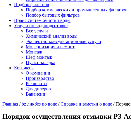
Подбор фильтров
Подбор коммерческих и промышленных фильтров
Подбор бытовых фильтров
Прайс систем очистки воды
Услуги по водоподготовке
Все услуги
Химический анализ воды
Экспертно-консультационные услуги
Модернизация и ремонт
Монтаж
Шеф-монтаж
Пуско-наладка
Контакты
О компании
Производство
Реквизиты
Для дилеров
Вакансии
Главная
/
bz ликбез по воде
/
Справка и заметки о воде
/
Порядо
Порядок осуществления отмывки P3-Aq