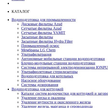
КАТАЛОГ
Водоподготовка для промышленности
Дисковые фильтры Azud
Сетчатые фильтры Azud
Сетчатые фильтры YAMIT
Засыпные фильтры
Засыпные фильтры Hydra Filter
Промышленный осмос
Мембраны LG Chem
Ультрафильтрация
Автономные мобильные станции водоподготовки
Блочно-модульные станции водоподготовки
Системы непрерывной электродеионизации IONP
Ультрафиолетовые стерилизаторы
Водоподготовка для котельных
Насосное оборудование
Системы дозирования
Водоподготовка для коттеджей
Каталог систем водоочистки для коттеджей и заго
Удаление песка и окалины
Удаление мутности и окисленного железа
Удаление железа, марганца и сероводорода