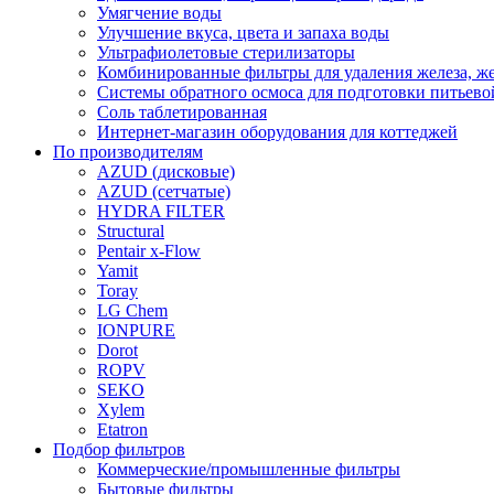
Умягчение воды
Улучшение вкуса, цвета и запаха воды
Ультрафиолетовые стерилизаторы
Комбинированные фильтры для удаления железа, же
Системы обратного осмоса для подготовки питьево
Соль таблетированная
Интернет-магазин оборудования для коттеджей
По производителям
AZUD (дисковые)
AZUD (сетчатые)
HYDRA FILTER
Structural
Pentair x-Flow
Yamit
Toray
LG Chem
IONPURE
Dorot
ROPV
SEKO
Xylem
Etatron
Подбор фильтров
Коммерческие/промышленные фильтры
Бытовые фильтры