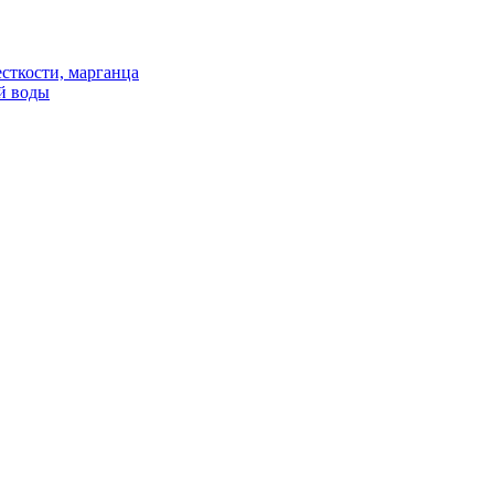
сткости, марганца
й воды