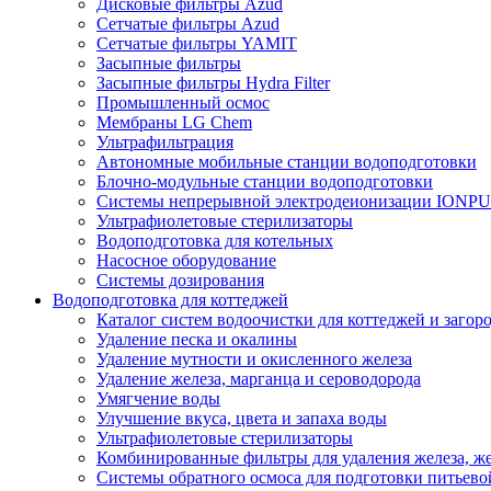
Дисковые фильтры Azud
Сетчатые фильтры Azud
Сетчатые фильтры YAMIT
Засыпные фильтры
Засыпные фильтры Hydra Filter
Промышленный осмос
Мембраны LG Chem
Ультрафильтрация
Автономные мобильные станции водоподготовки
Блочно-модульные станции водоподготовки
Системы непрерывной электродеионизации IONP
Ультрафиолетовые стерилизаторы
Водоподготовка для котельных
Насосное оборудование
Системы дозирования
Водоподготовка для коттеджей
Каталог систем водоочистки для коттеджей и заго
Удаление песка и окалины
Удаление мутности и окисленного железа
Удаление железа, марганца и сероводорода
Умягчение воды
Улучшение вкуса, цвета и запаха воды
Ультрафиолетовые стерилизаторы
Комбинированные фильтры для удаления железа, же
Системы обратного осмоса для подготовки питьево