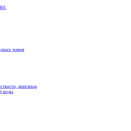
URE
родных домов
сткости, марганца
й воды