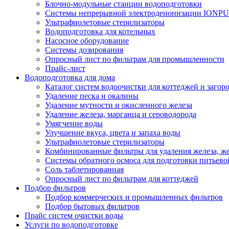
Блочно-модульные станции водоподготовки
Системы непрерывной электродеионизации IONP
Ультрафиолетовые стерилизаторы
Водоподготовка для котельных
Насосное оборудование
Системы дозирования
Опросный лист по фильтрам для промышленности
Прайс-лист
Водоподготовка для дома
Каталог систем водоочистки для коттеджей и заго
Удаление песка и окалины
Удаление мутности и окисленного железа
Удаление железа, марганца и сероводорода
Умягчение воды
Улучшение вкуса, цвета и запаха воды
Ультрафиолетовые стерилизаторы
Комбинированные фильтры для удаления железа, же
Системы обратного осмоса для подготовки питьево
Соль таблетированная
Опросный лист по фильтрам для коттеджей
Подбор фильтров
Подбор коммерческих и промышленных фильтров
Подбор бытовых фильтров
Прайс систем очистки воды
Услуги по водоподготовке