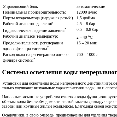
Управляющий блок
автоматические
Номинальная производительность:
12000 л/час
Порты входа/выхода (наружная резьба)
1,5 дюйма
Рабочий диапазон давлений
2.5 – 8 бар
*
0.5 – 0.8 бар
Гидравлическое падение давления
Рабочий диапазон температур:
o
2 – 40
С
Продолжительность регенерации
15 – 20 мин.
*
одного фильтра системы
Расход воды на регенерацию одного
760 – 1000 л
*
фильтра системы
Системы осветления воды непрерывног
Установки для осветления воды непрерывного действия играют 
только улучшают визуальные характеристики воды, но и спосо
Напорные засыпные устройства очистки воды функционируют 
объемы воды без необходимости частой замены фильтрующего э
заводы или крупные жилые комплексы. Благодаря своей конст
Осадочники, в свою очередь, предназначены для удаления твер