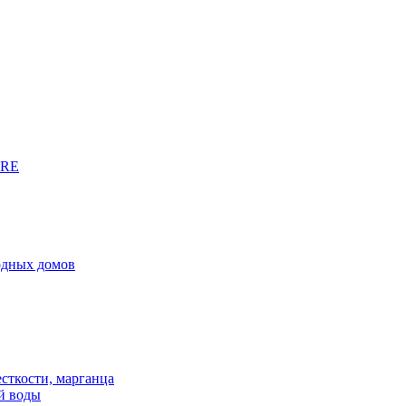
URE
родных домов
сткости, марганца
й воды