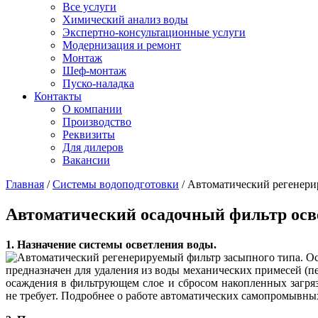
Все услуги
Химический анализ воды
Экспертно-консультационные услуги
Модернизация и ремонт
Монтаж
Шеф-монтаж
Пуско-наладка
Контакты
О компании
Производство
Реквизиты
Для дилеров
Вакансии
Главная
/
Системы водоподготовки
/
Автоматический регенери
Автоматический осадочный фильтр осве
1. Назначение системы осветления воды.
предназначен для удаления из воды механических примесей (п
осаждения в фильтрующем слое и сбросом накопленных загр
не требует. Подробнее о работе автоматических самопромывны