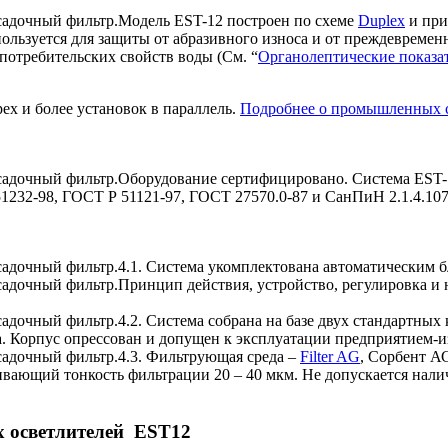
Модель EST-12 построен по схеме
Duplex
и при
ьзуется для защиты от абразивного износа и от преждевременн
 потребительских свойств воды (См. “
Органолептические показат
х и более установок в параллель.
Подробнее о промышленных си
Оборудование сертифицировано. Система EST-
232-98, ГОСТ Р 51121-97, ГОСТ 27570.0-87 и СанПиН 2.1.4.107
4.1. Система укомплектована автоматическим 
Принцип действия, устройство, регулировка и
4.2. Система собрана на базе двух стандартных
ила. Корпус опрессован и допущен к эксплуатации предприятием-и
4.3. Фильтрующая среда –
Filter AG
, Сорбент А
вающий тонкость фильтрации 20 – 40 мкм. Не допускается налич
х осветлителей EST12