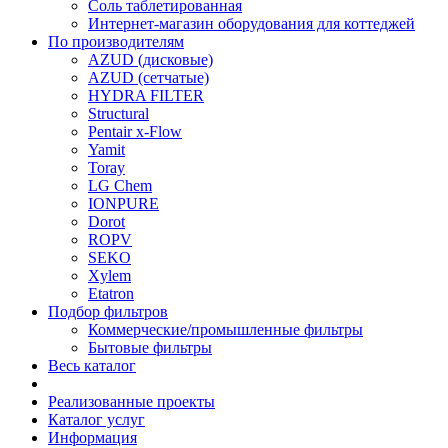
Соль таблетированная
Интернет-магазин оборудования для коттеджей
По производителям
AZUD (дисковые)
AZUD (сетчатые)
HYDRA FILTER
Structural
Pentair x-Flow
Yamit
Toray
LG Chem
IONPURE
Dorot
ROPV
SEKO
Xylem
Etatron
Подбор фильтров
Коммерческие/промышленные фильтры
Бытовые фильтры
Весь каталог
Реализованные проекты
Каталог услуг
Информация