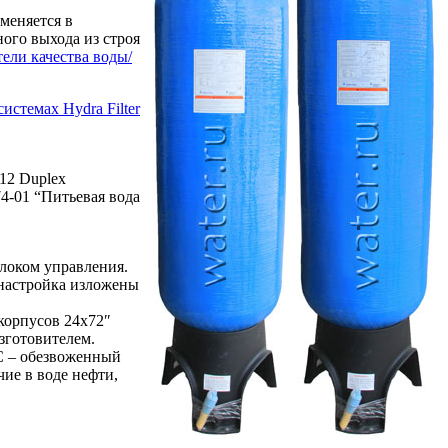
меняется в
ого выхода из строя
ели качества воды/
стемах Hydra Filter
12 Duplex
4-01 “Питьевая вода
блоком управления.
 настройка изложены
 корпусов 24х72″
зготовителем.
С – обезвоженный
ие в воде нефти,