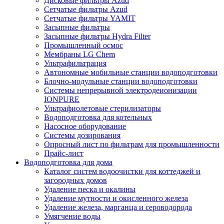
Дисковые фильтры Azud
Сетчатые фильтры Azud
Сетчатые фильтры YAMIT
Засыпные фильтры
Засыпные фильтры Hydra Filter
Промышленный осмос
Мембраны LG Chem
Ультрафильтрация
Автономные мобильные станции водоподготовки
Блочно-модульные станции водоподготовки
Системы непрерывной электродеионизации
IONPURE
Ультрафиолетовые стерилизаторы
Водоподготовка для котельных
Насосное оборудование
Системы дозирования
Опросный лист по фильтрам для промышленности
Прайс-лист
Водоподготовка для дома
Каталог систем водоочистки для коттеджей и
загородных домов
Удаление песка и окалины
Удаление мутности и окисленного железа
Удаление железа, марганца и сероводорода
Умягчение воды