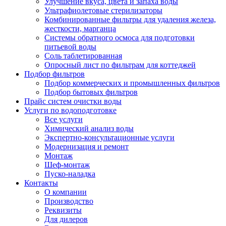
Улучшение вкуса, цвета и запаха воды
Ультрафиолетовые стерилизаторы
Комбинированные фильтры для удаления железа,
жесткости, марганца
Системы обратного осмоса для подготовки
питьевой воды
Соль таблетированная
Опросный лист по фильтрам для коттеджей
Подбор фильтров
Подбор коммерческих и промышленных фильтров
Подбор бытовых фильтров
Прайс систем очистки воды
Услуги по водоподготовке
Все услуги
Химический анализ воды
Экспертно-консультационные услуги
Модернизация и ремонт
Монтаж
Шеф-монтаж
Пуско-наладка
Контакты
О компании
Производство
Реквизиты
Для дилеров