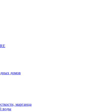
URE
родных домов
сткости, марганца
й воды