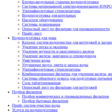
Блочно-модульные станции водоподготовки
Системы непрерывной электродеионизации IONP
Ультрафиолетовые стерилизаторы
Водоподготовка для котельных
Насосное оборудование
Системы дозирования
Опросный лист по фильтрам для промышленности
Прайс-лист
Водоподготовка для дома
Каталог систем водоочистки для коттеджей и заго
Удаление песка и окалины
Удаление мутности и окисленного железа
Удаление железа, марганца и сероводорода
Умягчение воды
Улучшение вкуса, цвета и запаха воды
Ультрафиолетовые стерилизаторы
Комбинированные фильтры для удаления железа, же
Системы обратного осмоса для подготовки питьево
Соль таблетированная
Опросный лист по фильтрам для коттеджей
Подбор фильтров
Подбор коммерческих и промышленных фильтров
Подбор бытовых фильтров
Прайс систем очистки воды
Услуги по водоподготовке