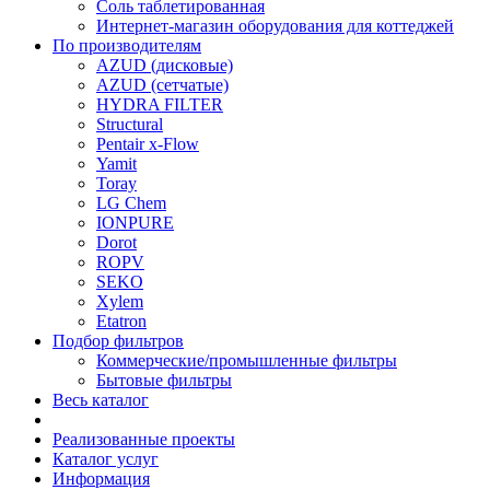
Соль таблетированная
Интернет-магазин оборудования для коттеджей
По производителям
AZUD (дисковые)
AZUD (сетчатые)
HYDRA FILTER
Structural
Pentair x-Flow
Yamit
Toray
LG Chem
IONPURE
Dorot
ROPV
SEKO
Xylem
Etatron
Подбор фильтров
Коммерческие/промышленные фильтры
Бытовые фильтры
Весь каталог
Реализованные проекты
Каталог услуг
Информация