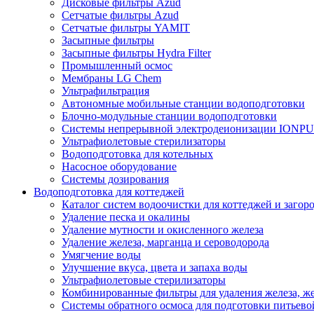
Дисковые фильтры Azud
Сетчатые фильтры Azud
Сетчатые фильтры YAMIT
Засыпные фильтры
Засыпные фильтры Hydra Filter
Промышленный осмос
Мембраны LG Chem
Ультрафильтрация
Автономные мобильные станции водоподготовки
Блочно-модульные станции водоподготовки
Системы непрерывной электродеионизации IONP
Ультрафиолетовые стерилизаторы
Водоподготовка для котельных
Насосное оборудование
Системы дозирования
Водоподготовка для коттеджей
Каталог систем водоочистки для коттеджей и заго
Удаление песка и окалины
Удаление мутности и окисленного железа
Удаление железа, марганца и сероводорода
Умягчение воды
Улучшение вкуса, цвета и запаха воды
Ультрафиолетовые стерилизаторы
Комбинированные фильтры для удаления железа, же
Системы обратного осмоса для подготовки питьево