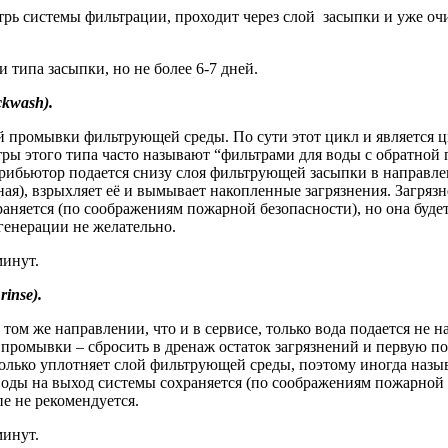
трь системы фильтрации, проходит через слой засыпки и уже о
 типа засыпки, но не более 6-7 дней.
kwash).
 промывки фильтрующей среды. По сути этот цикл и является ц
тры этого типа часто называют “фильтрами для воды с обратной
трибьютор подается снизу слоя фильтрующей засыпки в направле
ая), взрыхляет её и вымывает накопленные загрязнения. Загряз
аняется (по соображениям пожарной безопасности), но она буд
егенерации не желательно.
минут.
inse).
ом же направлении, что и в сервисе, только вода подается не на
 промывки – сбросить в дренаж остаток загрязнений и первую п
олько уплотняет слой фильтрующей среды, поэтому иногда назыв
оды на выход системы сохраняется (по соображениям пожарной б
пе не рекомендуется.
минут.