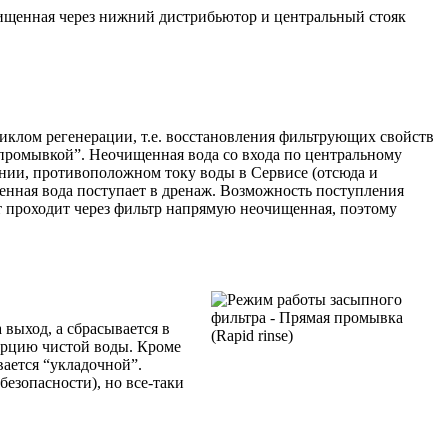
чищенная через нижний дистрибьютор и центральный стояк
иклом регенерации, т.е. восстановления фильтрующих свойств
 промывкой”. Неочищенная вода со входа по центральному
нии, противоположном току воды в Сервисе (отсюда и
ненная вода поступает в дренаж. Возможность поступления
ет проходит через фильтр напрямую неочищенная, поэтому
 выход, а сбрасывается в
орцию чистой воды. Кроме
ается “укладочной”.
езопасности), но все-таки