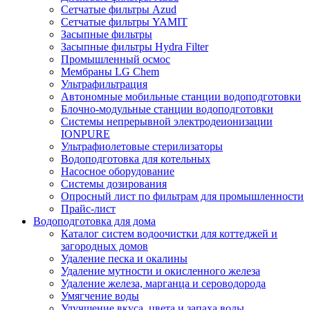
Сетчатые фильтры Azud
Сетчатые фильтры YAMIT
Засыпные фильтры
Засыпные фильтры Hydra Filter
Промышленный осмос
Мембраны LG Chem
Ультрафильтрация
Автономные мобильные станции водоподготовки
Блочно-модульные станции водоподготовки
Системы непрерывной электродеионизации
IONPURE
Ультрафиолетовые стерилизаторы
Водоподготовка для котельных
Насосное оборудование
Системы дозирования
Опросный лист по фильтрам для промышленности
Прайс-лист
Водоподготовка для дома
Каталог систем водоочистки для коттеджей и
загородных домов
Удаление песка и окалины
Удаление мутности и окисленного железа
Удаление железа, марганца и сероводорода
Умягчение воды
Улучшение вкуса, цвета и запаха воды