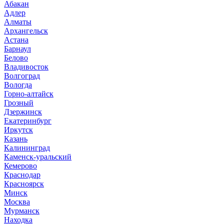
Абакан
Адлер
Алматы
Архангельск
Астана
Барнаул
Белово
Владивосток
Волгоград
Вологда
Горно-алтайск
Грозный
Дзержинск
Екатеринбург
Иркутск
Казань
Калининград
Каменск-уральский
Кемерово
Краснодар
Красноярск
Минск
Москва
Мурманск
Находка