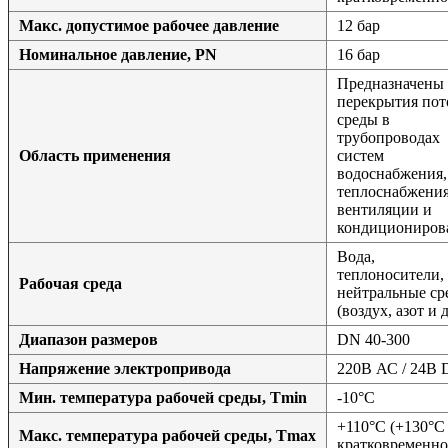
Макс. допустимое рабочее давление
12 бар
Номинальное давление, PN
16 бар
Предназначены 
перекрытия пот
среды в
трубопроводах
Область применения
систем
водоснабжения,
теплоснабжения
вентиляции и
кондициониров
Вода,
теплоносители,
Рабочая среда
нейтральные ср
(воздух, азот и д
Диапазон размеров
DN 40-300
Напряжение электропривода
220В АС / 24В
Мин. температура рабочей среды, Tmin
-10°С
+110°С (+130°С
Макс. температура рабочей среды, Tmax
кратковременно