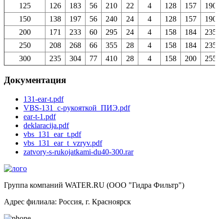
125
126
183
56
210
22
4
128
157
190
150
138
197
56
240
24
4
128
157
190
200
171
233
60
295
24
4
158
184
235
250
208
268
66
355
28
4
158
184
235
300
235
304
77
410
28
4
158
200
255
Документация
131-ear-t.pdf
VBS-131_с-рукояткой_ПИЭ.pdf
ear-t-1.pdf
deklaracija.pdf
vbs_131_ear_t.pdf
vbs_131_ear_t_vzryv.pdf
zatvory-s-rukojatkami-du40-300.rar
Группа компаний WATER.RU (ООО "Гидра Фильтр")
Адрес филиала:
Россия
, г.
Красноярск