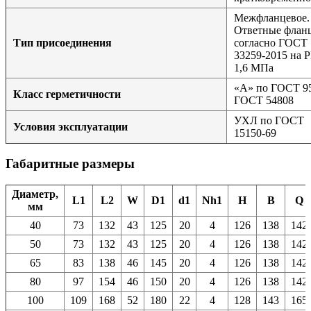
Межфланцевое.
Ответные флан
Тип присоединения
согласно ГОСТ
33259-2015 на 
1,6 МПа
«А» по ГОСТ 9
Класс герметичности
ГОСТ 54808
УХЛ по ГОСТ
Условия эксплуатации
15150-69
Габаритные размеры
Диаметр,
L1
L2
W
D1
d1
Nh1
H
B
Q
мм
40
73
132
43
125
20
4
126
138
142
50
73
132
43
125
20
4
126
138
142
65
83
138
46
145
20
4
126
138
142
80
97
154
46
150
20
4
126
138
142
100
109
168
52
180
22
4
128
143
165