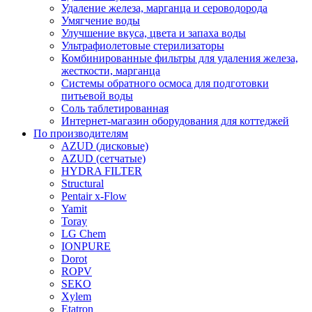
Удаление железа, марганца и сероводорода
Умягчение воды
Улучшение вкуса, цвета и запаха воды
Ультрафиолетовые стерилизаторы
Комбинированные фильтры для удаления железа,
жесткости, марганца
Системы обратного осмоса для подготовки
питьевой воды
Соль таблетированная
Интернет-магазин оборудования для коттеджей
По производителям
AZUD (дисковые)
AZUD (сетчатые)
HYDRA FILTER
Structural
Pentair x-Flow
Yamit
Toray
LG Chem
IONPURE
Dorot
ROPV
SEKO
Xylem
Etatron